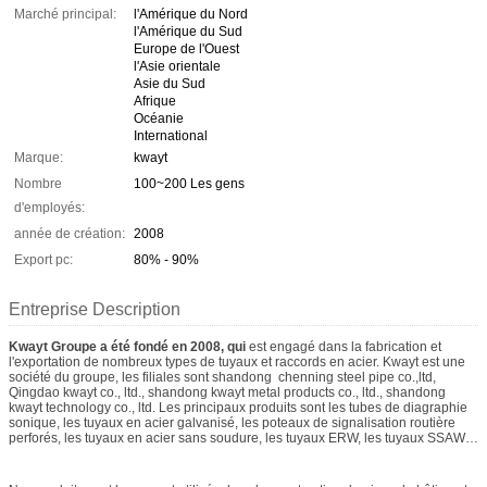
Marché principal:
l'Amérique du Nord
l'Amérique du Sud
Europe de l'Ouest
l'Asie orientale
Asie du Sud
Afrique
Océanie
International
Marque:
kwayt
Nombre
100~200 Les gens
d'employés:
année de création:
2008
Export pc:
80% - 90%
Entreprise Description
Kwayt
Groupe
a été fondé en 2008, qui
est engagé dans la fabrication et
l'exportation de nombreux types de tuyaux et raccords en acier. Kwayt est une
société du groupe, les filiales sont shandong chenning steel pipe co.,ltd,
Qingdao kwayt co., ltd., shandong kwayt metal products co., ltd., shandong
kwayt technology co., ltd. Les principaux produits sont les tubes de diagraphie
sonique, les tuyaux en acier galvanisé, les poteaux de signalisation routière
perforés, les tuyaux en acier sans soudure, les tuyaux ERW, les tuyaux SSAW
et les tuyaux LSAW, etc.