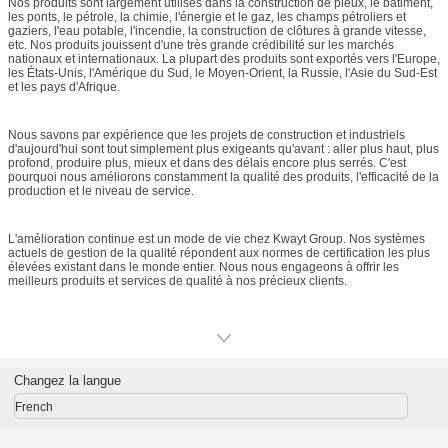
Nos produits sont largement utilisés dans la construction de pieux, le bâtiment,
les ponts, le pétrole, la chimie, l'énergie et le gaz, les champs pétroliers et
gaziers, l'eau potable, l'incendie, la construction de clôtures à grande vitesse,
etc. Nos produits jouissent d'une très grande crédibilité sur les marchés
nationaux et internationaux. La plupart des produits sont exportés vers l'Europe,
les États-Unis, l'Amérique du Sud, le Moyen-Orient, la Russie, l'Asie du Sud-Est
et les pays d'Afrique.
Nous savons par expérience que les projets de construction et industriels
d'aujourd'hui sont tout simplement plus exigeants qu'avant : aller plus haut, plus
profond, produire plus, mieux et dans des délais encore plus serrés. C'est
pourquoi nous améliorons constamment la qualité des produits, l'efficacité de la
production et le niveau de service.
L'amélioration continue est un mode de vie chez Kwayt Group. Nos systèmes
actuels de gestion de la qualité répondent aux normes de certification les plus
élevées existant dans le monde entier. Nous nous engageons à offrir les
meilleurs produits et services de qualité à nos précieux clients.
Changez la langue
French