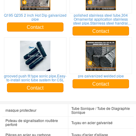
Q195 Q235 2 inch Hot Dip galvanized
polished stainless steel tube,304
pipe
Ornamental application stainless
steel pipe,Stainless steel handrail
round pipe
Contact
Contact
grooved push fit type sonic pipe,Easy-
pre galvanized welded pipe
to-install sonic tube system for CSL
Contact
Contact
Tube Sonique / Tube de Diagraphie
masque protecteur
Sonique
Poteau de signalisation routière
Tuyau en acier galvanisé
perforé
Pièces en acier au carbone
Tuyau d'acier d'alliage