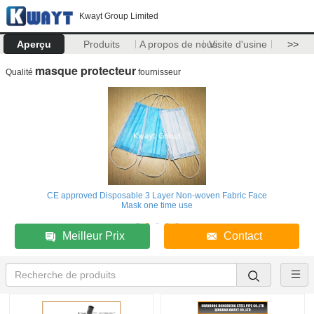
Kwayt Group Limited
Aperçu
Produits
A propos de nous
Visite d'usine
>>
masque protecteur
Qualité
fournisseur
CE approved Disposable 3 Layer Non-woven Fabric Face
Mask one time use
Meilleur Prix
Contact