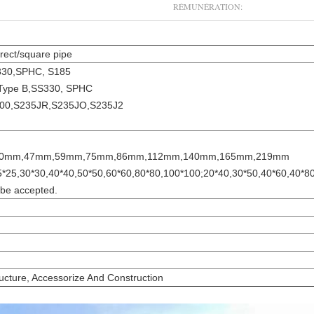
RÉMUNÉRATION:
rect/square pipe
330,SPHC, S185
Type B,SS330, SPHC
00,S235JR,S235JO,S235J2
0mm,47mm,59mm,75mm,86mm,112mm,140mm,165mm,219mm
5*25,30*30,40*40,50*50,60*60,80*80,100*100;20*40,30*50,40*60,40*80
 be accepted.
ructure, Accessorize And Construction