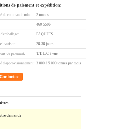
tions de paiement et expédition:
té de commande min:
2 tonnes
460-550$
 d'emballage:
PAQUETS
e livraison:
20-30 jours
ions de paiement:
T/T, L/C à vue
té d'approvisionnement:
3 000 à 5 000 tonnes par mois
Contactez
mètres
votre demande