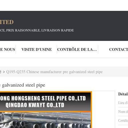
ITED
ICE, PRIX RAISONNABLE, LIVRAISON RAPIDE
DE NOUS
VISITE D'USINE
CONTRÔLE DE LA QUALITÉ
CONTAC
é
Q195-Q235 Chinese manufacturer pre galvanized steel pipe
galvanized steel pipe
Détai
Lieu d'
Nom de
Certifi