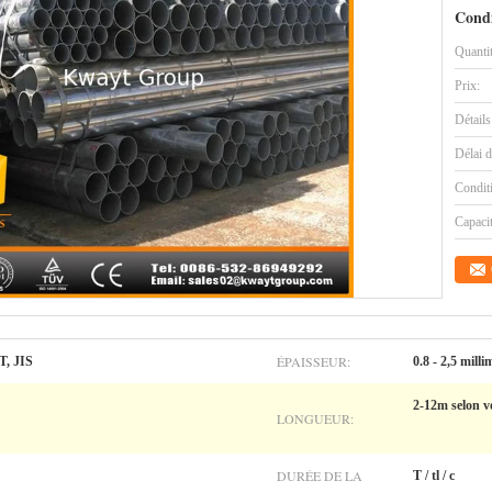
Condi
Quanti
Prix:
Détails
Délai d
Condit
Capaci
ÉPAISSEUR:
, JIS
0.8 - 2,5 milli
2-12m selon 
LONGUEUR:
DURÉE DE LA
T / tl / c