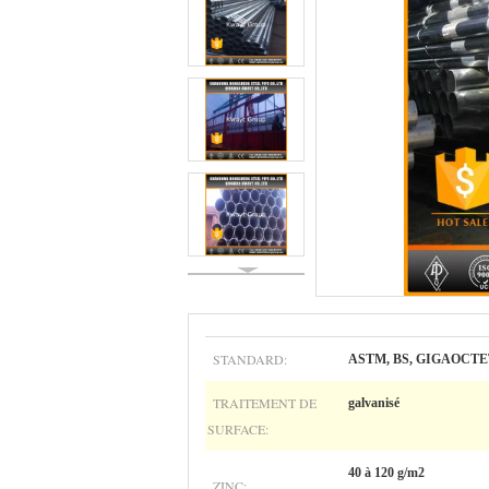
STANDARD:
ASTM, BS, GIGAOCTET
TRAITEMENT DE
galvanisé
SURFACE:
40 à 120 g/m2
ZINC: