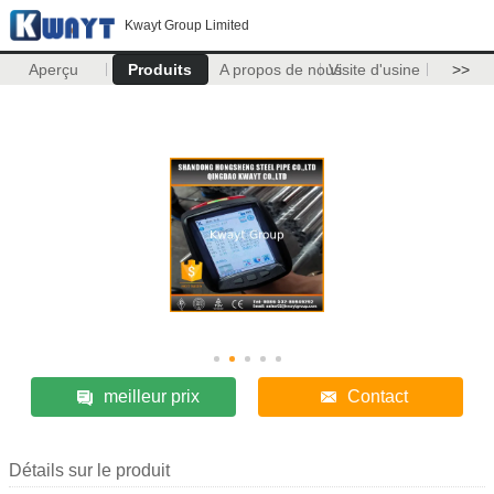
Kwayt Group Limited
Aperçu
Produits
A propos de nous
Visite d'usine
>>
meilleur prix
Contact
Détails sur le produit