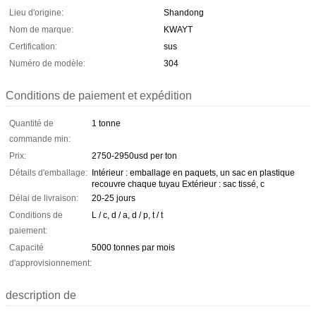
Lieu d'origine:
Shandong
Nom de marque:
KWAYT
Certification:
sus
Numéro de modèle:
304
Conditions de paiement et expédition
Quantité de
1 tonne
commande min:
Prix:
2750-2950usd per ton
Détails d'emballage:
Intérieur : emballage en paquets, un sac en plastique
recouvre chaque tuyau Extérieur : sac tissé, c
Délai de livraison:
20-25 jours
Conditions de
L / c, d / a, d / p, t / t
paiement:
Capacité
5000 tonnes par mois
d'approvisionnement:
description de