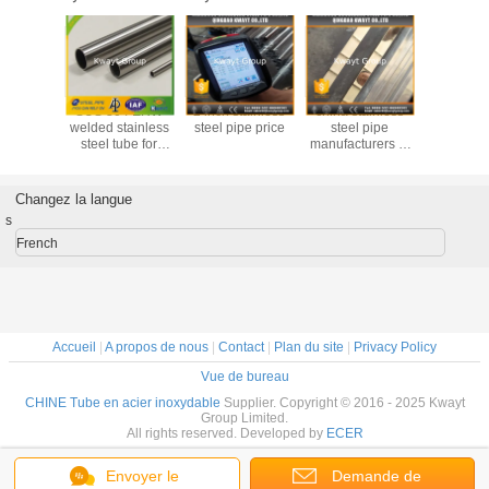
tainless
SUS 304 ERW
2 inch stainless
china stainless
304 deco
pe price
welded stainless
steel pipe price
steel pipe
pipe,304 s
steel tube for
manufacturers in
steel w
decoration
Qingdao
pipe,304 p
pip
Changez la langue
s
French
Accueil
|
A propos de nous
|
Contact
|
Plan du site
|
Privacy Policy
Vue de bureau
CHINE Tube en acier inoxydable
Supplier. Copyright © 2016 - 2025 Kwayt
Group Limited.
All rights reserved. Developed by
ECER
Envoyer le
Demande de