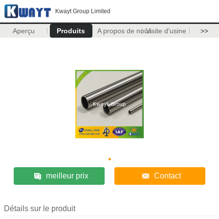
Kwayt Group Limited
Aperçu
Produits
A propos de nous
Visite d'usine
>>
meilleur prix
Contact
Détails sur le produit