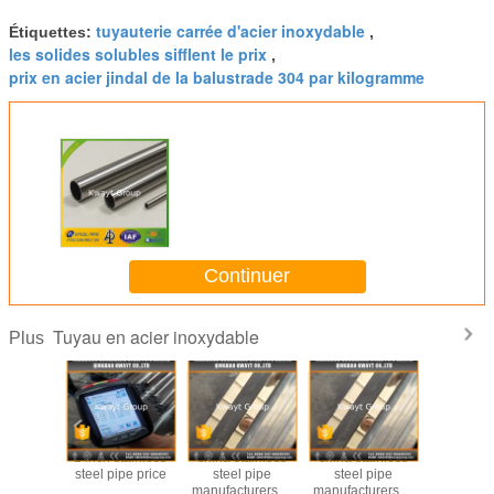
tuyauterie carrée d'acier inoxydable
Étiquettes:
,
les solides solubles sifflent le prix
,
prix en acier jindal de la balustrade 304 par kilogramme
Continuer
Tuyau en acier inoxydable
Plus
tainless
2 inch stainless
china stainless
china stainless
304 deco
pe price
steel pipe price
steel pipe
steel pipe
pipe,304 s
manufacturers in
manufacturers in
steel w