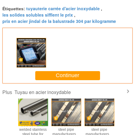
tuyauterie carrée d'acier inoxydable
Étiquettes:
,
les solides solubles sifflent le prix
,
prix en acier jindal de la balustrade 304 par kilogramme
Continuer
Tuyau en acier inoxydable
Plus
tainless
SUS 304 ERW
china stainless
china stainless
304 deco
pe price
welded stainless
steel pipe
steel pipe
pipe,304 s
steel tube for
manufacturers in
manufacturers in
steel w