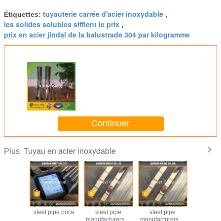
tuyauterie carrée d'acier inoxydable
Étiquettes:
,
les solides solubles sifflent le prix
,
prix en acier jindal de la balustrade 304 par kilogramme
Continuer
Tuyau en acier inoxydable
Plus
04 ERW
2 inch stainless
china stainless
china stainless
304 deco
tainless
steel pipe price
steel pipe
steel pipe
pipe,304 s
ube for
manufacturers in
manufacturers in
steel w