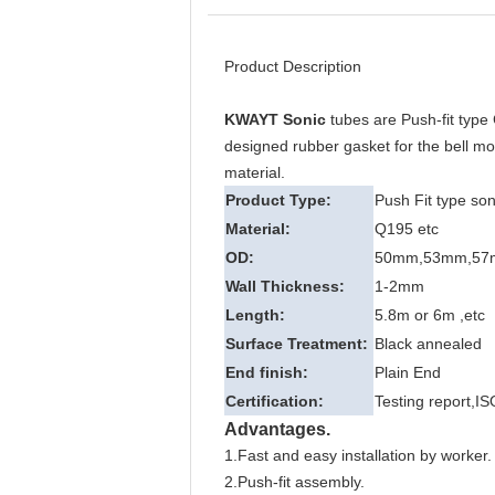
Product Description
KWAYT Sonic
tubes are Push-fit type
designed rubber gasket for the bell mou
material.
Product Type:
Push Fit type son
Material:
Q195 etc
OD:
50mm,53mm,57
Wall Thickness:
1-2mm
Length:
5.8m or 6m ,etc
Surface Treatment:
Black annealed
End finish:
Plain End
Certification:
Testing report,IS
Advantages.
1.Fast and easy installation by worker.
2.Push-fit assembly.