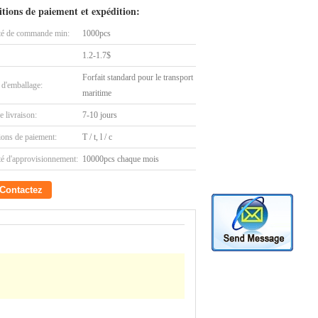
tions de paiement et expédition:
té de commande min:
1000pcs
1.2-1.7$
Forfait standard pour le transport
 d'emballage:
maritime
e livraison:
7-10 jours
ions de paiement:
T / t, l / c
té d'approvisionnement:
10000pcs chaque mois
Contactez