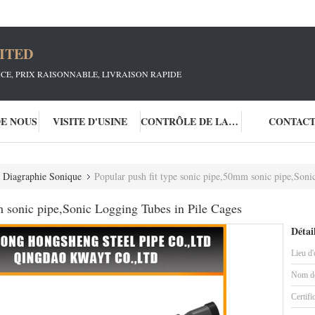
ITED
ICE, PRIX RAISONNABLE, LIVRAISON RAPIDE
DE NOUS
VISITE D'USINE
CONTRÔLE DE LA QUALITÉ
CONTAC
 Diagraphie Sonique
Popular push fit type sonic pipe,50mm sonic pipe,Soni
m sonic pipe,Sonic Logging Tubes in Pile Cages
Détai
Lieu d'
Nom de
Certifi