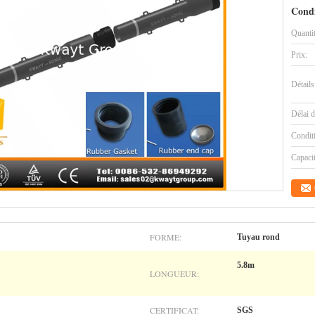
Condi
Quanti
Prix:
Détails
Délai d
Condit
Capaci
FORME:
Tuyau rond
5.8m
LONGUEUR:
CERTIFICAT:
SGS