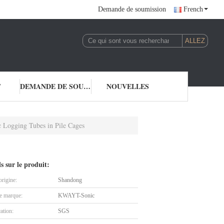
Demande de soumission
French
T
DEMANDE DE SOUMISSION
NOUVELLES
c Logging Tubes in Pile Cages
ls sur le produit:
origine:
Shandong
 marque:
KWAYT-Sonic
cation:
SGS