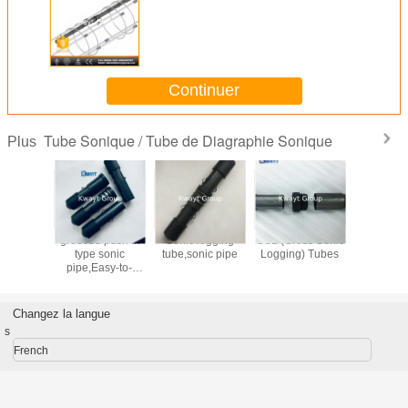
Continuer
Tube Sonique / Tube de Diagraphie Sonique
Plus
be cross
grooved push fit
Sonic logging
CSL (Cross Sonic
50mm S
ipe CSL
type sonic
tube,sonic pipe
Logging) Tubes
Tubes fo
 for
pipe,Easy-to-
testi
ation
install sonic tube
uction
system for CSL
Changez la langue
s
French