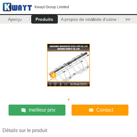
Kwayt Group Limited
Aperçu
Produits
A propos de nous
Visite d'usine
>>
meilleur prix
Contact
Détails sur le produit