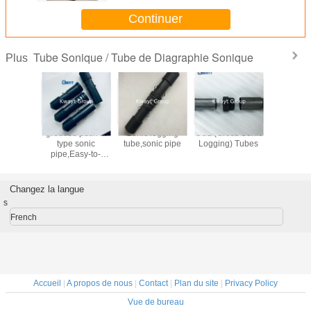
Continuer
Tube Sonique / Tube de Diagraphie Sonique
Plus
be cross
grooved push fit
Sonic logging
CSL (Cross Sonic
50mm S
ipe CSL
type sonic
tube,sonic pipe
Logging) Tubes
Tubes fo
 for
pipe,Easy-to-
testi
ation
install sonic tube
uction
system for CSL
Changez la langue
s
French
Accueil
|
A propos de nous
|
Contact
|
Plan du site
|
Privacy Policy
Vue de bureau