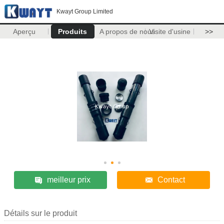
Kwayt Group Limited
Aperçu
Produits
A propos de nous
Visite d'usine
>>
meilleur prix
Contact
Détails sur le produit