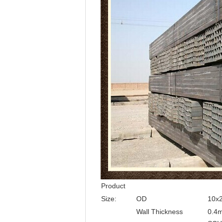
Product
Size:
OD
10x
Wall Thickness
0.4