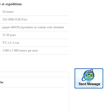
 et expédition:
10 tonnes
510-590$ FOB Price
paquet d&#39;exportation ou comme votre demande
25-30 jours
T/T, L/C à vue
:
3 000 à 5 000 tonnes par mois
12m