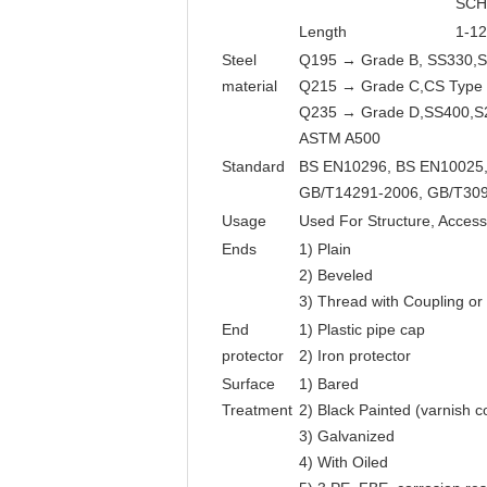
SCH
Length
1-1
Steel
Q195 → Grade B, SS330,
material
Q215 → Grade C,CS Type
Q235 → Grade D,SS400,S
ASTM A500
Standard
BS EN10296, BS EN10025
GB/T14291-2006, GB/T309
Usage
Used For Structure, Access
Ends
1) Plain
2) Beveled
3) Thread with Coupling or
End
1) Plastic pipe cap
protector
2) Iron protector
Surface
1) Bared
Treatment
2) Black Painted (varnish c
3) Galvanized
4) With Oiled