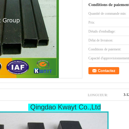
Conditions de paiement
Quantité de commande min:
Prix:
Détails d'emballage:
Délai de livraison:
Conditions de paiement:
Capacité d'approvisionnement
Contactez
LONGUEUR:
3-
Qingdao Kwayt Co.,Ltd