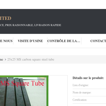
ITED
ICE, PRIX RAISONNABLE, LIVRAISON RAPIDE
DE NOUS
VISITE D'USINE
CONTRÔLE DE LA QUALITÉ
CONTAC
one
25x25 MS carbon square steel tube
Détails sur le produit:
Lieu d'origine:
Nom de marque:
Certification: