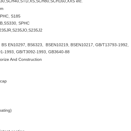
30,SCH40,STD,XS,SCH80,SCH160,XXS etc.
2m
SPHC, S185
 B,SS330, SPHC
235JR,S235JO,S235J2
, BS EN10297, BS6323, BSEN10219, BSEN10217, GB/T13793-1992,
1-1993, GB/T3092-1993, GB3640-88
orize And Construction
 cap
oating)