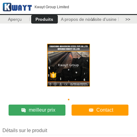
Kwayt Group Limited
Aperçu
Produits
A propos de nous
Visite d'usine
>>
meilleur prix
Contact
Détails sur le produit