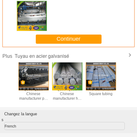
Continuer
Tuyau en acier galvanisé
Plus
vanized
Q195-Q235
Q195 /Q235
Pre Galvanized
hot di
d pipe
Chinese
Chinese
Square tubing
galvanize
manufacturer pre
manufacturer hot
pipe,BS138
galvanized steel
dipped
tube,220g/
pipe
galvanized steel
coating st
pipe
Changez la langue
s
French