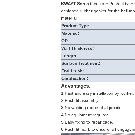
KWAYT Sonic
tubes are Push-fit type
designed rubber gasket for the bell mou
material.
Product Type:
Material:
OD:
Wall Thickness:
Length:
Surface Treatment:
End finish:
Certification:
Advantages.
1.Fast and easy installation by worker.
2.Push-fit assembly.
3.No welding required at jobsite.
4.No equipment required.
5.Easy fixing to rebar cage.
6.Push-fit mark to ensure full engagem