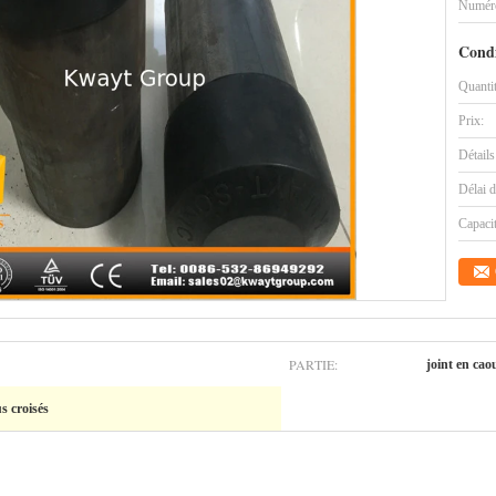
Numéro
Condi
Quanti
Prix:
Détails
Délai d
Capaci
PARTIE:
joint en ca
s croisés