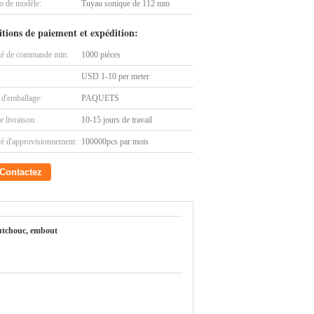
 de modèle:
Tuyau sonique de 112 mm
tions de paiement et expédition:
té de commande min:
1000 pièces
USD 1-10 per meter
 d'emballage:
PAQUETS
e livraison:
10-15 jours de travail
té d'approvisionnement:
100000pcs par mois
Contactez
outchouc, embout