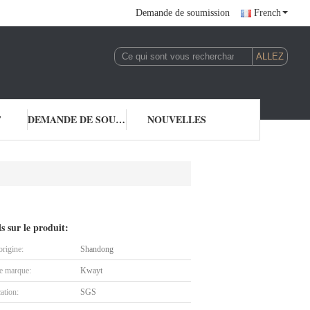
Demande de soumission
French
T
DEMANDE DE SOUMISSION
NOUVELLES
ls sur le produit:
origine:
Shandong
 marque:
Kwayt
cation:
SGS