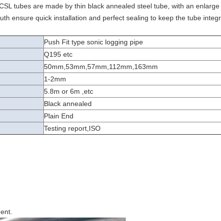
 CSL tubes are made by thin black annealed steel tube, with an enlarge 
th ensure quick installation and perfect sealing to keep the tube integr
Push Fit type sonic logging pipe
Q195 etc
50mm,53mm,57mm,112mm,163mm
1-2mm
5.8m or 6m ,etc
Black annealed
Plain End
Testing report,ISO
ent.