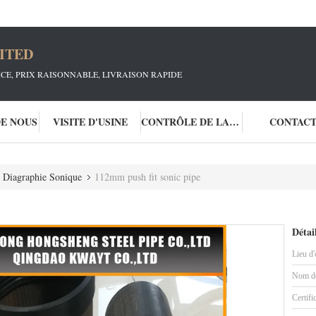
ITED
ICE, PRIX RAISONNABLE, LIVRAISON RAPIDE
DE NOUS
VISITE D'USINE
CONTRÔLE DE LA QUALITÉ
CONTAC
 Diagraphie Sonique
112mm push fit sonic pipe
Détai
Lieu d'
Nom de
Certifi