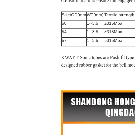
6.Push-fit mark to ensure full engagem
Size/OD(mm
WT(mm)
Tensile strengt
50
1--3.5
≥315Mpa
54
1--3.5
≥315Mpa
57
1--3.5
≥315Mpa
KWAYT Sonic tubes are Push-fit type C
designed rubber gasket for the bell mout