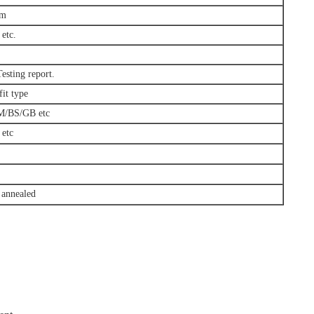
mm
etc.
esting report.
fit type
/BS/GB etc
etc
 annealed