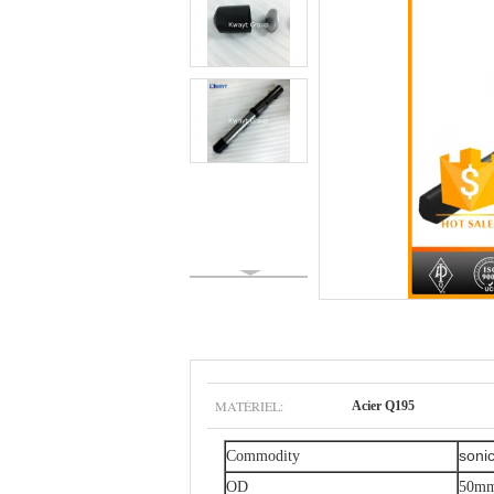
MATÉRIEL:
Acier Q195
sonic
Commodity
OD
50m