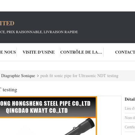
ITED
ICE, PRIX RAISONNABLE, LIVRAISON RAPIDE
DE NOUS
VISITE D'USINE
CONTRÔLE DE LA QUALITÉ
CONTAC
 Diagraphie Sonique
push fit sonic pipe for Ultrasonic NDT testing
 testing
Détai
Lieu d'
Nom de
Certifi