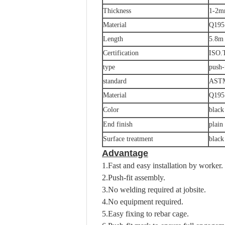
Thickness
1-2
Material
Q195 
Length
5.8m
Certification
ISO.T
type
push-
standard
ASTM
Material
Q195 
Color
black
End finish
plain
Surface treatment
black
Advantage
1.Fast and easy installation by worker.
2.Push-fit assembly.
3.No welding required at jobsite.
4.No equipment required.
5.Easy fixing to rebar cage.