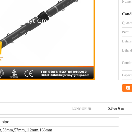
Numéro
Condi
Quanti
Prix:
Détails
Délai d
Condit
Capaci
LONGUEUR:
5,8 ou 6 m
 pipe
m,53mm,57mm,112mm,163mm