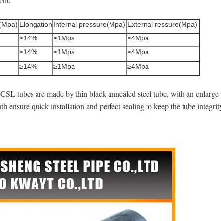
ent.
h(Mpa)
Elongation
Internal pressure(Mpa)
External ressure(Mpa)
≥14%
≥1Mpa
≥4Mpa
≥14%
≥1Mpa
≥4Mpa
≥14%
≥1Mpa
≥4Mpa
SL tubes are made by thin black annealed steel tube, with an enlarge e
h ensure quick installation and perfect sealing to keep the tube integrit