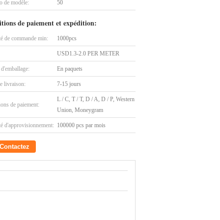
 de modèle:
50
tions de paiement et expédition:
té de commande min:
1000pcs
USD1.3-2.0 PER METER
 d'emballage:
En paquets
e livraison:
7-15 jours
L / C, T / T, D / A, D / P, Western
ions de paiement:
Union, Moneygram
té d'approvisionnement:
100000 pcs par mois
Contactez