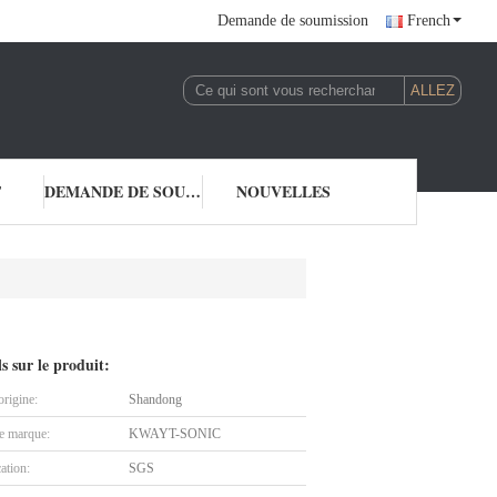
Demande de soumission
French
T
DEMANDE DE SOUMISSION
NOUVELLES
ls sur le produit:
origine:
Shandong
 marque:
KWAYT-SONIC
cation:
SGS